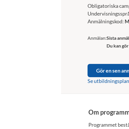
Obligatoriska cam
Undervisningsspr
Anmälningskod:
M
Anmälan:
Sista anmäl
Du kan gör
Gör en sen an
Se utbildningspla
Om programm
Programmet består