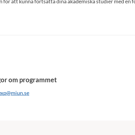
 för att kunna fortsätta dina akademiska studier med en f
gor om programmet
xp@miun.se