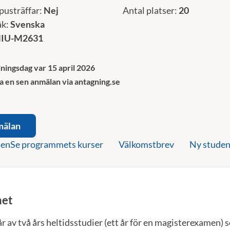
pusträffar:
Nej
Antal platser:
20
åk:
Svenska
IU-M2631
ningsdag var 15 april 2026
a en sen anmälan via antagning.se
mälan
nen
Se programmets kurser
Välkomstbrev
Ny studen
et
 av två års heltidsstudier (ett år för en magisterexamen)