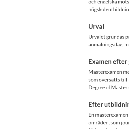
och engelska mots
högskoleutbildnin
Urval
Urvalet grundas p
anmälningsdag, m
Examen efter
Masterexamen med
som översätts till
Degree of Master o
Efter utbildn
En masterexamen i
områden, som journ