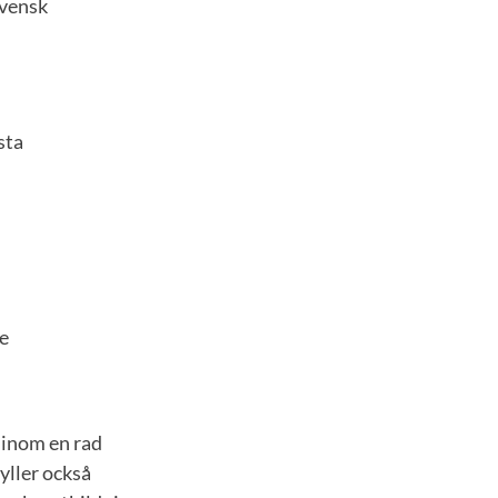
svensk
sta
re
 inom en rad
yller också