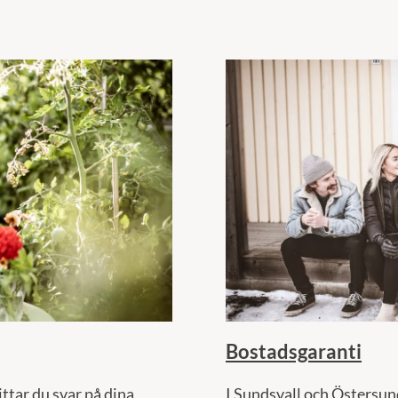
Bostadsgaranti
ittar du svar på dina
I Sundsvall och Östersu