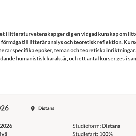
i litteraturvetenskap ger dig en vidgad kunskap om litt
förmåga till litterär analys och teoretisk reflektion. Kur
rar specifika epoker, teman och teoretiska inriktninga
ande humanistisk karaktär, och ett antal kurser ges i s
026
Distans
room
 2026
Studieform:
Distans
ivå
Studiefart:
100%