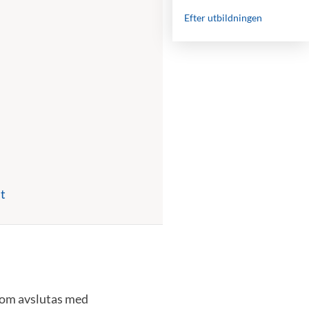
Efter utbildningen
t
 som avslutas med