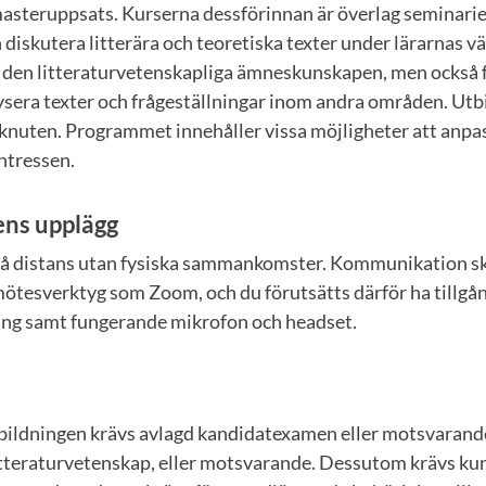
masteruppsats. Kurserna dessförinnan är överlag seminar
 diskutera litterära och teoretiska texter under lärarnas v
 i den litteraturvetenskapliga ämneskunskapen, men också 
ysera texter och frågeställningar inom andra områden. Utbi
knuten. Programmet innehåller vissa möjligheter att anpa
intressen.
ens upplägg
å distans utan fysiska sammankomster. Kommunikation sk
ötesverktyg som Zoom, och du förutsätts därför ha tillgån
ng samt fungerande mikrofon och headset.
l utbildningen krävs avlagd kandidatexamen eller motsvaran
tteraturvetenskap, eller motsvarande. Dessutom krävs kun