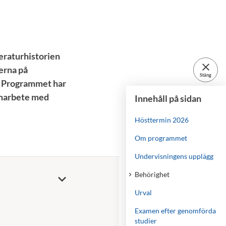
eraturhistorien
close
serna på
Stäng
r. Programmet har
amarbete med
Innehåll på sidan
Hösttermin 2026
Om programmet
Undervisningens upplägg
Behörighet
Urval
Examen efter genomförda
studier