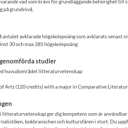
varande vad som krävs för grundläggande behörighet till 
g på grundnivå.
å antalet avklarade högskolepoäng som avklarats senast si
inst 30 och max 285 högskolepoäng
 genomförda studier
 huvudområdet litteraturvetenskap
f Arts (120 credits) with a major in Comparative Literatu
ingen
 litteraturvetenskap ger dig kompetens som är användbar
alistiken, bokbranschen och kultursfären i stort. Du uppf