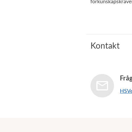
förkunskapskraven
Kontakt
Frå
HSVe