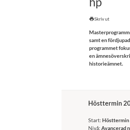
hp
Skriv ut
print
Masterprogrammet 
samt en fördjupad 
programmet fokuse
en ämnesöverskrid
historieämnet.
Hösttermin 2
Start:
Hösttermin
Nivå:
Avancerad n