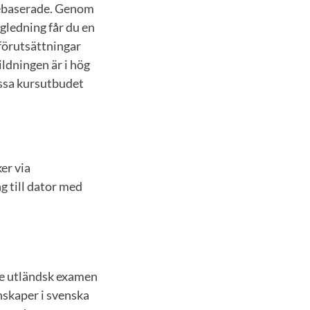
iebaserade. Genom
ägledning får du en
förutsättningar
ldningen är i hög
ssa kursutbudet
er via
g till dator med
de utländsk examen
skaper i svenska