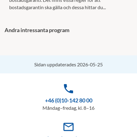
bostadsgarantin ska gälla och dessa hittar du...
Andra intressanta program
Sidan uppdaterades 2026-05-25
phone
+46 (0)10-142 80 00
Måndag–fredag, kl. 8–16
mail_outline