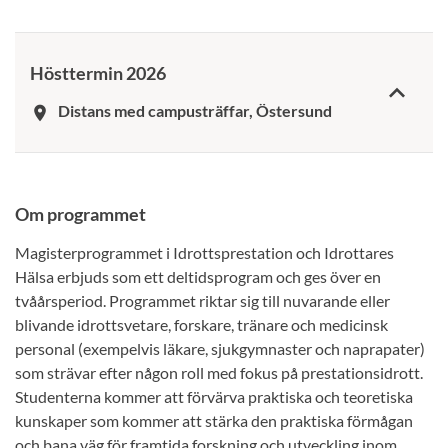
Hösttermin 2026
Distans med campusträffar, Östersund
room
Om programmet
Magisterprogrammet i Idrottsprestation och Idrottares
Hälsa erbjuds som ett deltidsprogram och ges över en
tvåårsperiod. Programmet riktar sig till nuvarande eller
blivande idrottsvetare, forskare, tränare och medicinsk
personal (exempelvis läkare, sjukgymnaster och naprapater)
som strävar efter någon roll med fokus på prestationsidrott.
Studenterna kommer att förvärva praktiska och teoretiska
kunskaper som kommer att stärka den praktiska förmågan
och bana väg för framtida forskning och utveckling inom